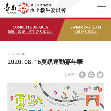
COMPETITION AREA
SWIMMING TEAM
領隊、教練、選手登入專區＞
泳隊登入專區＞
2020/08/10
2020. 08. 16夏趴運動嘉年華
分享至 /
享至
享至
享至
face
LIN
twit
boo
E
ter
k